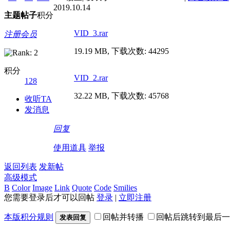
2019.10.14
主题
帖子
积分
VID_3.rar
注册会员
19.19 MB, 下载次数: 44295
积分
VID_2.rar
128
32.22 MB, 下载次数: 45768
收听TA
发消息
回复
使用道具
举报
返回列表
发新帖
高级模式
B
Color
Image
Link
Quote
Code
Smilies
您需要登录后才可以回帖
登录
|
立即注册
本版积分规则
回帖并转播
回帖后跳转到最后一
发表回复