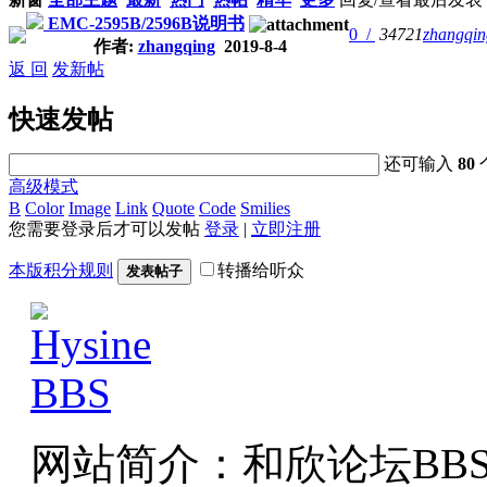
EMC-2595B/2596B说明书
0 /
34721
zhangqin
作者:
zhangqing
2019-8-4
返 回
发新帖
快速发帖
还可输入
80
高级模式
B
Color
Image
Link
Quote
Code
Smilies
您需要登录后才可以发帖
登录
|
立即注册
本版积分规则
转播给听众
发表帖子
网站简介：和欣论坛BB