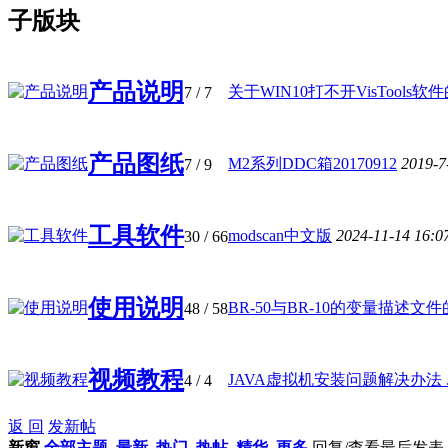
子版块
产品说明
关于WIN10打不开VisTools软件的 
7
/ 7
产品图纸
M2系列DDC箱20170912
2019-7
7
/ 9
工具软件
modscan中文版
2024-11-14 16:0
30
/ 66
使用说明
BR-50与BR-10的变量描述文件的相
48
/ 58
视频教程
JAVA虚拟机安装问题解决办法 ..
4
/ 4
返 回
发新帖
新窗
全部主题
最新
热门
热帖
精华
更多
回复/查看
最后发表